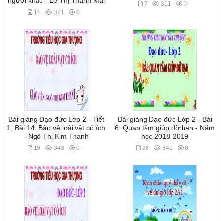
người khác - Lê Thị Thanh Mai
7
311
0
14
321
0
Bài giảng Đạo đức Lớp 2 - Tiết
Bài giảng Đạo đức Lớp 2 - Bài
1, Bài 14: Bảo vệ loài vật có ích
6: Quan tâm giúp đỡ bạn - Năm
- Ngô Thị Kim Thanh
học 2018-2019
19
343
0
28
345
0