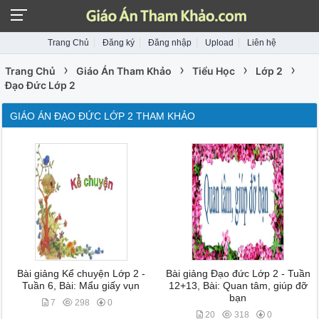
Trang Chủ
Đăng ký
Đăng nhập
Upload
Liên hệ
›
›
›
›
Trang Chủ
Giáo Án Tham Khảo
Tiểu Học
Lớp 2
Đạo Đức Lớp 2
GIÁO ÁN ĐẠO ĐỨC LỚP 2 THAM KHẢO
Bài giảng Kể chuyện Lớp 2 -
Bài giảng Đạo đức Lớp 2 - Tuần
Tuần 6, Bài: Mẩu giấy vụn
12+13, Bài: Quan tâm, giúp đỡ
bạn
7
298
0
20
318
0