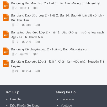
Bài giảng Đạo đức Lớp 2 - Tiết 1, Bài: Giúp đỡ người khuyết tật
7
311
0
Bài giảng Đạo đức Lớp 2 - Tiết 2, Bài 14: Bảo vệ loài vật có ích -
Bùi Thu Hiền
10
310
0
Bài giảng Đạo đức Lớp 2 - Tiết 1, Bài: Giữ gìn trường lớp sạch
đẹp - Lê Thị Thanh Mai
17
299
0
Bài giảng Kể chuyện Lớp 2 - Tuần 6, Bài: Mẩu giấy vụn
7
298
0
Bài giảng Đạo đức Lớp 2 - Bài 4: Chăm làm việc nhà - Nguyễn Thị
Huyền
24
294
0
Trợ Giúp
Mạng Xã Hội
Liên Hệ
Facebook
Điều Khoản Sử Dụng
Youtube