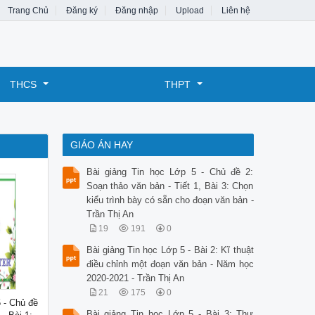
Trang Chủ
Đăng ký
Đăng nhập
Upload
Liên hệ
THCS
THPT
GIÁO ÁN HAY
Bài giảng Tin học Lớp 5 - Chủ đề 2:
Soạn thảo văn bản - Tiết 1, Bài 3: Chọn
kiểu trình bày có sẵn cho đoạn văn bản -
Trần Thị An
19
191
0
Bài giảng Tin học Lớp 5 - Bài 2: Kĩ thuật
điều chỉnh một đoạn văn bản - Năm học
2020-2021 - Trần Thị An
21
175
0
5 - Chủ đề
Bài giảng Tin học Lớp 5 - Bài 3: Thư