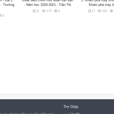
n - Bài 1:
thuật điều chỉnh một đoạn văn bản
1: Khám phá máy tính 
 - Trường
- Năm học 2020-2021 - Trần Thị
Khám phá máy t
21
175
0
17
161
0
Trợ Giúp