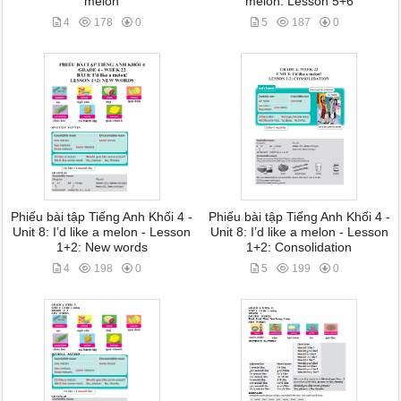
melon
melon. Lesson 5+6
4
178
0
5
187
0
Phiếu bài tập Tiếng Anh Khối 4 -
Phiếu bài tập Tiếng Anh Khối 4 -
Unit 8: I’d like a melon - Lesson
Unit 8: I’d like a melon - Lesson
1+2: New words
1+2: Consolidation
4
198
0
5
199
0