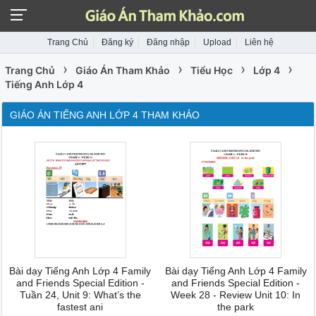
Trang Chủ
Đăng ký
Đăng nhập
Upload
Liên hệ
›
›
›
›
Trang Chủ
Giáo Án Tham Khảo
Tiểu Học
Lớp 4
Tiếng Anh Lớp 4
GIÁO ÁN TIẾNG ANH LỚP 4 THAM KHẢO
Bài dạy Tiếng Anh Lớp 4 Family
Bài dạy Tiếng Anh Lớp 4 Family
and Friends Special Edition -
and Friends Special Edition -
Tuần 24, Unit 9: What’s the
Week 28 - Review Unit 10: In
fastest ani
the park