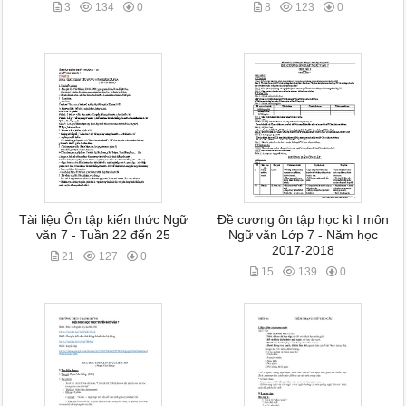
3
134
0
8
123
0
Tài liệu Ôn tập kiến thức Ngữ
Đề cương ôn tập học kì I môn
văn 7 - Tuần 22 đến 25
Ngữ văn Lớp 7 - Năm học
2017-2018
21
127
0
15
139
0