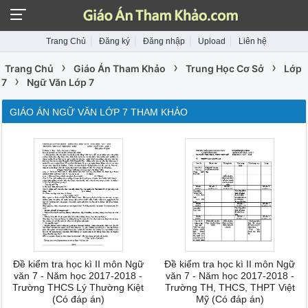
Trang Chủ
Đăng ký
Đăng nhập
Upload
Liên hệ
›
›
›
Trang Chủ
Giáo Án Tham Khảo
Trung Học Cơ Sở
Lớp
›
7
Ngữ Văn Lớp 7
GIÁO ÁN NGỮ VĂN LỚP 7 THAM KHẢO
Đề kiểm tra học kì II môn Ngữ
Đề kiểm tra học kì II môn Ngữ
văn 7 - Năm học 2017-2018 -
văn 7 - Năm học 2017-2018 -
Trường THCS Lý Thường Kiệt
Trường TH, THCS, THPT Việt
(Có đáp án)
Mỹ (Có đáp án)