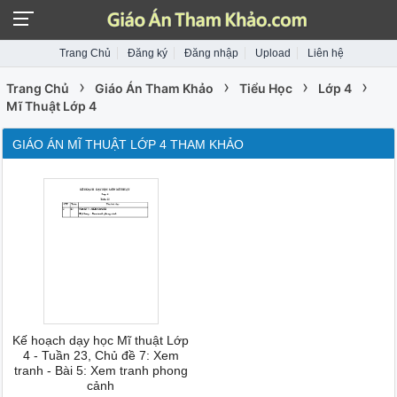
Trang Chủ
Đăng ký
Đăng nhập
Upload
Liên hệ
›
›
›
›
Trang Chủ
Giáo Án Tham Khảo
Tiểu Học
Lớp 4
Mĩ Thuật Lớp 4
GIÁO ÁN MĨ THUẬT LỚP 4 THAM KHẢO
Kế hoạch dạy học Mĩ thuật Lớp
4 - Tuần 23, Chủ đề 7: Xem
tranh - Bài 5: Xem tranh phong
cảnh