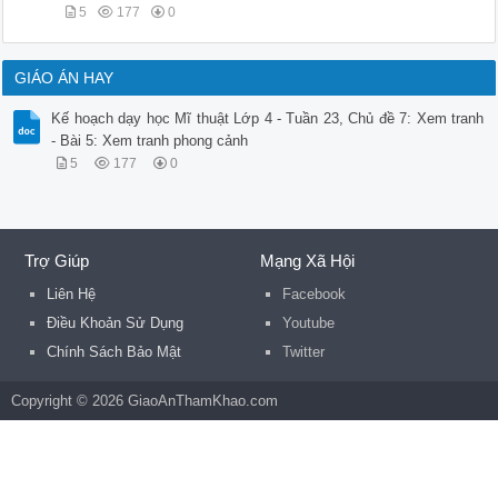
5
177
0
GIÁO ÁN HAY
Kế hoạch dạy học Mĩ thuật Lớp 4 - Tuần 23, Chủ đề 7: Xem tranh
- Bài 5: Xem tranh phong cảnh
5
177
0
Trợ Giúp
Mạng Xã Hội
Liên Hệ
Facebook
Điều Khoản Sử Dụng
Youtube
Chính Sách Bảo Mật
Twitter
Copyright © 2026 GiaoAnThamKhao.com