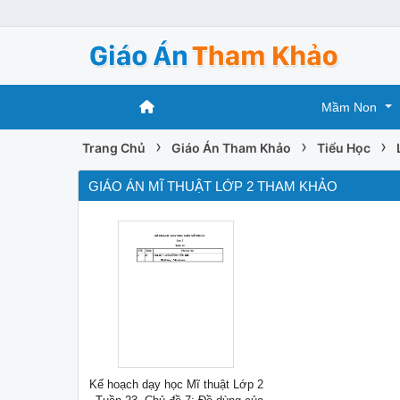
Mầm Non
›
›
›
Trang Chủ
Giáo Án Tham Khảo
Tiểu Học
GIÁO ÁN MĨ THUẬT LỚP 2 THAM KHẢO
Kế hoạch dạy học Mĩ thuật Lớp 2