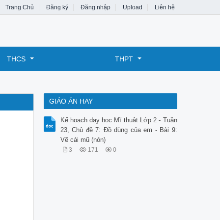
Trang Chủ
Đăng ký
Đăng nhập
Upload
Liên hệ
THCS
THPT
GIÁO ÁN HAY
Kế hoạch dạy học Mĩ thuật Lớp 2 - Tuần
23, Chủ đề 7: Đồ dùng của em - Bài 9:
Vẽ cái mũ (nón)
3
171
0