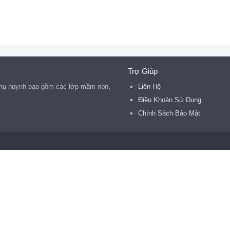
Trợ Giúp
 phụ huynh bao gồm các lớp mầm non,
Liên Hệ
Điều Khoản Sử Dụng
Chính Sách Bảo Mật