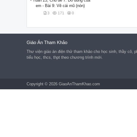
- Tuần 23, Chủ đề 7: Đồ dùng của
em - Bài 9: Vẽ cái mũ (nón)
3
171
0
Giáo Án Tham Khảo
Thư viện giáo án điện thử tham khảo cho học sinh, thầy cô,
tiểu học, thcs, thpt theo chương trình mới.
Copyright © 2026 GiaoAnThamKhao.com